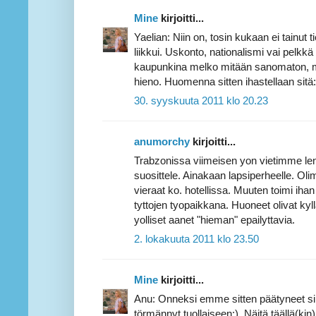
Mine
kirjoitti...
Yaelian: Niin on, tosin kukaan ei tainu
liikkui. Uskonto, nationalismi vai pelkk
kaupunkina melko mitään sanomaton, m
hieno. Huomenna sitten ihastellaan sitä:
30. syyskuuta 2011 klo 20.23
anumorchy
kirjoitti...
Trabzonissa viimeisen yon vietimme len
suosittele. Ainakaan lapsiperheelle. Ol
vieraat ko. hotellissa. Muuten toimi ihan 
tyttojen tyopaikkana. Huoneet olivat kylla
yolliset aanet "hieman" epailyttavia.
2. lokakuuta 2011 klo 23.50
Mine
kirjoitti...
Anu: Onneksi emme sitten päätyneet si
törmännyt tuollaiseen:). Näitä täällä(kin) 