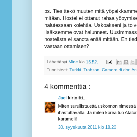
ps. Tiesittekö muuten mitä yöpaikkamme 
mitään. Hostel ei ottanut rahaa yöpymise
halutessaan kolehtia. Uskoakseni ja to
lisäksemme ovat halunneet. Uusimmassa 
hostelista ei sanota enää mitään. En tie
vastaan ottamisen?
Lähettänyt
Mine
klo
15.52
Tunnisteet:
Turkki. Trabzon. Camero di don An
4 kommenttia :
Jael
kirjoitti...
Miten surullista,että uskonnon nimessä 
ihastuttavalta! Ja miten korea tuo Atatu
karamelli!
30. syyskuuta 2011 klo 18.20