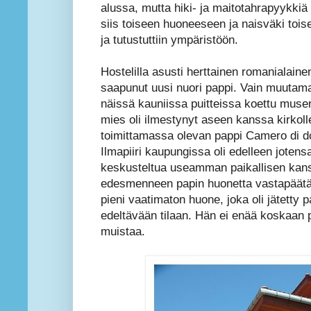
alussa, mutta hiki- ja maitotahrapyykkiä
siis toiseen huoneeseen ja naisväki tois
ja tutustuttiin ympäristöön.
Hostelilla asusti herttainen romanialain
saapunut uusi nuori pappi. Vain muutam
näissä kauniissa puitteissa koettu muser
mies oli ilmestynyt aseen kanssa kirkoll
toimittamassa olevan pappi Camero di do
Ilmapiiri kaupungissa oli edelleen jotensa
keskusteltua useamman paikallisen kanss
edesmenneen papin huonetta vastapäätä. 
pieni vaatimaton huone, joka oli jätetty
edeltävään tilaan. Hän ei enää koskaan pa
muistaa.