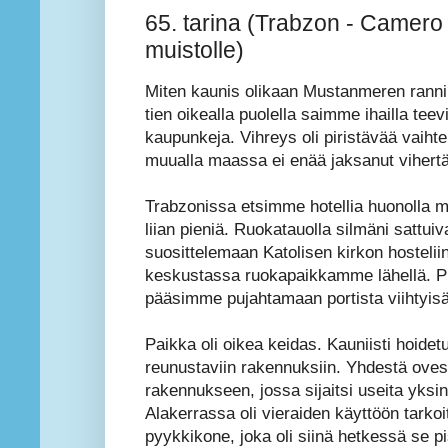
65. tarina (Trabzon - Camero
muistolle)
Miten kaunis olikaan Mustanmeren ranni
tien oikealla puolella saimme ihailla teevi
kaupunkeja. Vihreys oli piristävää vaihtel
muualla maassa ei enää jaksanut vihert
Trabzonissa etsimme hotellia huonolla men
liian pieniä. Ruokatauolla silmäni sattui
suosittelemaan Katolisen kirkon hosteliin
keskustassa ruokapaikkamme lähellä. Pia
pääsimme pujahtamaan portista viihtyisäl
Paikka oli oikea keidas. Kauniisti hoidetu
reunustaviin rakennuksiin. Yhdestä oves
rakennukseen, jossa sijaitsi useita yksin
Alakerrassa oli vieraiden käyttöön tarkoit
pyykkikone, joka oli siinä hetkessä se pi