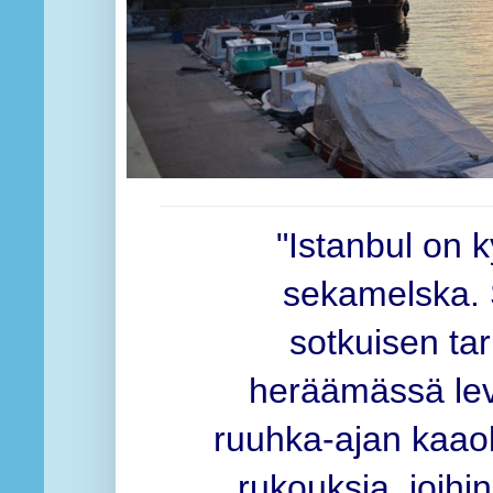
"Istanbul on
sekamelska.
sotkuisen tar
heräämässä lev
ruuhka-ajan kaaok
rukouksia, joihin